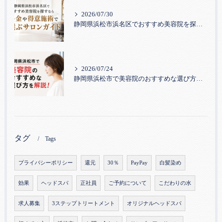
2026/07/30
静岡県浜松市浜名区でおすすめ美容院を探すなら｜料金や得意施術で選ぶサロンガイド
2026/07/24
静岡県浜松市で美容院のおすすめな選び方を解説！
タグ
Tags
プライバシーポリシー
還元
30％
PayPay
白髪染め
効果
ヘッドスパ
正社員
ご予約について
こだわりの水
求人募集
3ステップトリートメント
オリジナルヘッドスパ