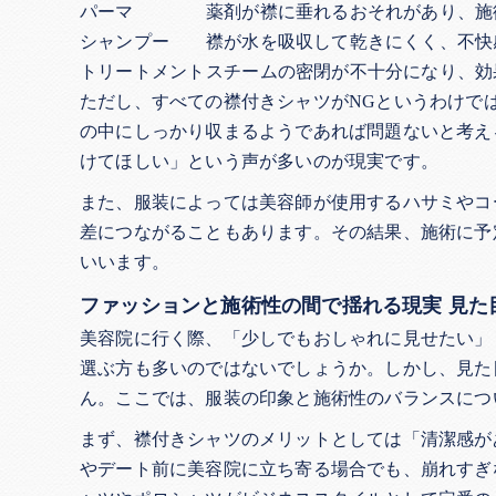
パーマ
薬剤が襟に垂れるおそれがあり、施
シャンプー
襟が水を吸収して乾きにくく、不快
トリートメント
スチームの密閉が不十分になり、効
ただし、すべての襟付きシャツがNGというわけで
の中にしっかり収まるようであれば問題ないと考え
けてほしい」という声が多いのが現実です。
また、服装によっては美容師が使用するハサミやコ
差につながることもあります。その結果、施術に予
いいます。
ファッションと施術性の間で揺れる現実 見た
美容院に行く際、「少しでもおしゃれに見せたい」
選ぶ方も多いのではないでしょうか。しかし、見た
ん。ここでは、服装の印象と施術性のバランスにつ
まず、襟付きシャツのメリットとしては「清潔感が
やデート前に美容院に立ち寄る場合でも、崩れすぎ