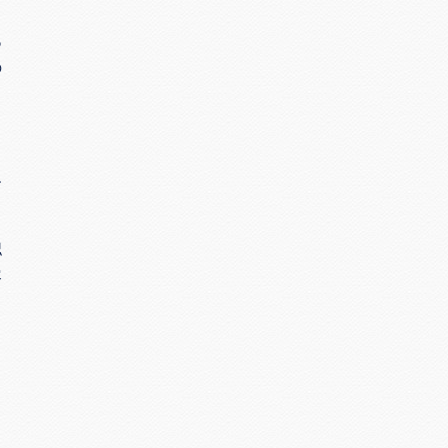
あ
の
ト
と
す
認
容