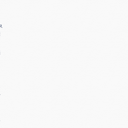
ス
避
誤
と
を
せ
り
シ