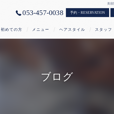
美容
053-457-0038
予約・RESERVATION
初めての方
メニュー
ヘアスタイル
スタッフ
こだわりの水
オリジナルヘッドスパ
集中補修コース
（COTA生オイルトリートメント＆
オリジナルヘッドスパ）
ブログ
オリジナルコスメ