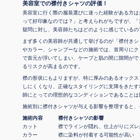
美容室での襟付きシャツの評価！
美容室に行く際の服装選びに迷った経験がある方は
って好印象なのでは？」と考えられがちですが、「
疑問に対し、美容師たちはどのように感じているの
まず多くの美容師が共通して挙げるのが「襟付きシ
やカラー、シャンプーなどの施術では、首周りにク
で首元が浮いてしまい、ケープと肌の間に隙間がで
るリスクが高まるのです。
襟の形状にもよりますが、特に厚みのあるオックス
しにくくなり、正確なスタイリングに支障をきたす
師にとっての理想的なコンディションであることは
施術別に襟付きシャツが与える影響を整理すると、
施術内容
襟付きシャツの影響
カット
襟でラインが隠れ、仕上がりにズレ
カラー
襟に染料が付着する可能性が高い