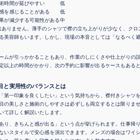
術時間が延びやすい
低
感を感じることがある
低
果が減少する可能性がある
中
はありません。薄手のシャツで襟の立ち上がりが少なく、クロ
る美容師もいます。しかし、現場の本音としては「なるべく
ームが引っかかることもあり、作業のしにくさや仕上がりの
定以上の時間がかかり、次の予約に影響が出るケースもある
目と実用性のバランスとは
「第一印象を良くしたい」という気持ちから、襟付きシャツ
目の美しさと施術のしやすさは必ずしも両立するとは限りま
いて詳しく解説いたします。
あり、きちんと感が出る」という点が挙げられます。仕事帰
ないスタイルで安心感を演出できます。メンズの場合はワイ