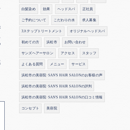
よ
材
白髪染め
効果
ヘッドスパ
正社員
ご予約について
こだわりの水
求人募集
が
3ステップトリートメント
オリジナルヘッドスパ
組
初めての方
浜松市
お問い合わせ
の
サンズヘアーサロン
アクセス
スタッフ
底
よくある質問
メニュー
サービス
浜松市の美容院･SAN'S HAIR SALONのお客様の声
浜松市の美容院･SAN'S HAIR SALONの評判
浜松市の美容院･SAN'S HAIR SALONの口コミ情報
コンセプト
美容院