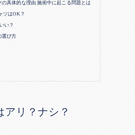
ツの具体的な理由 施術中に起こる問題とは
ャツはOK？
いい？
の選び方
はアリ？ナシ？