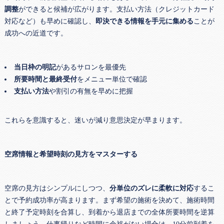
調整
ができると候補が広がります。支払い方法（クレジットカード
対応など）も早めに確認し、
即決できる情報を手元に集める
ことが
成功への近道です。
当日枠の明記
があるサロンを最優先
所要時間と最終受付
をメニュー単位で確認
支払い方法
や割引の有無を早めに把握
これらを意識すると、迷いが減り意思決定が早まります。
空席情報と希望時刻の見方をマスターする
空席の見方はシンプルにしつつ、
分単位のズレに柔軟に対応
するこ
とで予約成功率が高まります。まず希望の施術を決めて、施術時間
と終了予定時刻を合算し、到着から退店までの全体所要時間を逆算