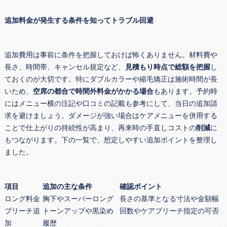
追加料金が発生する条件を知ってトラブル回避
追加費用は事前に条件を把握しておけば怖くありません。材料費や
長さ、時間帯、キャンセル規定など、
見積もり時点で総額を把握
し
ておくのが大切です。特にダブルカラーや縮毛矯正は施術時間が長
いため、
空席の都合で時間外料金がかかる場合
もあります。予約時
にはメニュー横の注記や口コミの記載も参考にして、当日の追加請
求を避けましょう。ダメージが強い場合はケアメニューを併用する
ことで仕上がりの持続性が高まり、再来時の手直しコストの
削減
に
もつながります。下の一覧で、想定しやすい追加ポイントを整理し
ました。
項目
追加の主な条件
確認ポイント
ロング料金
胸下やスーパーロング
長さの基準となる寸法や金額幅
ブリーチ追
トーンアップや黒染め
回数やケアブリーチ指定の可否
加
履歴