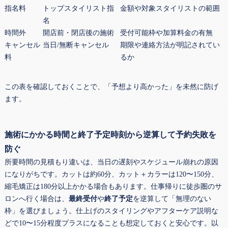
指名料
トップスタイリスト指
金額や対象スタイリストの範囲
名
時間外
開店前・閉店後の施術
受付可能枠や加算料金の有無
キャンセル
当日/無断キャンセル
期限や連絡方法が明記されてい
料
るか
この表を確認しておくことで、「予想より高かった」を未然に防げ
ます。
施術にかかる時間と終了予定時刻から逆算して予約失敗を
防ぐ
所要時間の見積もり違いは、当日の遅刻やスケジュール崩れの原因
になりがちです。カットは約60分、カット＋カラーは120〜150分、
縮毛矯正は180分以上かかる場合もあります。仕事帰りに徒歩圏のサ
ロンへ行く場合は、
最終受付
や
終了予定
を逆算して「無理のない
枠」を選びましょう。仕上げのスタイリングやアフターケア説明な
どで10〜15分程度プラスになることも想定しておくと安心です。以