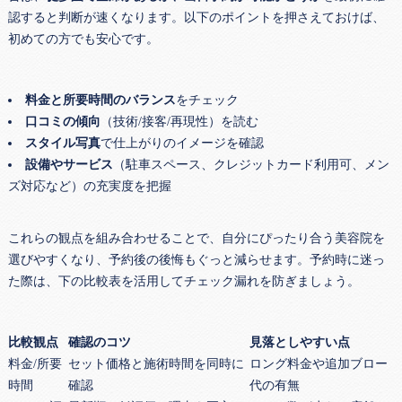
認すると判断が速くなります。以下のポイントを押さえておけば、
初めての方でも安心です。
料金と所要時間のバランス
をチェック
口コミの傾向
（技術/接客/再現性）を読む
スタイル写真
で仕上がりのイメージを確認
設備やサービス
（駐車スペース、クレジットカード利用可、メン
ズ対応など）の充実度を把握
これらの観点を組み合わせることで、自分にぴったり合う美容院を
選びやすくなり、予約後の後悔もぐっと減らせます。予約時に迷っ
た際は、下の比較表を活用してチェック漏れを防ぎましょう。
比較観点
確認のコツ
見落としやすい点
料金/所要
セット価格と施術時間を同時に
ロング料金や追加ブロー
時間
確認
代の有無