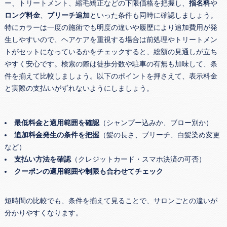
ー、トリートメント、縮毛矯正などの下限価格を把握し、
指名料
や
ロング料金
、
ブリーチ追加
といった条件も同時に確認しましょう。
特にカラーは一度の施術でも明度の違いや履歴により追加費用が発
生しやすいので、ヘアケアを重視する場合は前処理やトリートメン
トがセットになっているかをチェックすると、総額の見通しが立ち
やすく安心です。検索の際は徒歩分数や駐車の有無も加味して、条
件を揃えて比較しましょう。以下のポイントを押さえて、表示料金
と実際の支払いがずれないようにしましょう。
最低料金と適用範囲を確認
（シャンプー込みか、ブロー別か）
追加料金発生の条件を把握
（髪の長さ、ブリーチ、白髪染め変更
など）
支払い方法を確認
（クレジットカード・スマホ決済の可否）
クーポンの適用範囲や制限も合わせてチェック
短時間の比較でも、条件を揃えて見ることで、サロンごとの違いが
分かりやすくなります。