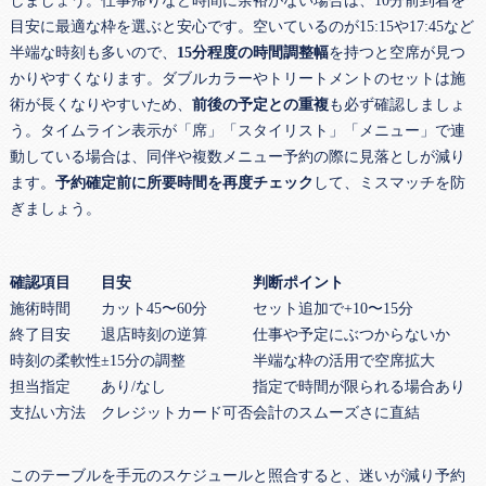
しましょう。仕事帰りなど時間に余裕がない場合は、10分前到着を
目安に最適な枠を選ぶと安心です。空いているのが15:15や17:45など
半端な時刻も多いので、
15分程度の時間調整幅
を持つと空席が見つ
かりやすくなります。ダブルカラーやトリートメントのセットは施
術が長くなりやすいため、
前後の予定との重複
も必ず確認しましょ
う。タイムライン表示が「席」「スタイリスト」「メニュー」で連
動している場合は、同伴や複数メニュー予約の際に見落としが減り
ます。
予約確定前に所要時間を再度チェック
して、ミスマッチを防
ぎましょう。
確認項目
目安
判断ポイント
施術時間
カット45〜60分
セット追加で+10〜15分
終了目安
退店時刻の逆算
仕事や予定にぶつからないか
時刻の柔軟性
±15分の調整
半端な枠の活用で空席拡大
担当指定
あり/なし
指定で時間が限られる場合あり
支払い方法
クレジットカード可否
会計のスムーズさに直結
このテーブルを手元のスケジュールと照合すると、迷いが減り予約