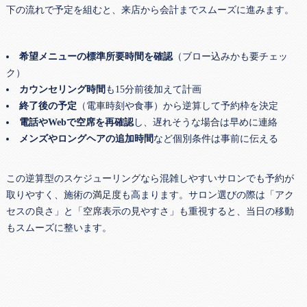
下の流れで予定を組むと、来店から会計までスムーズに進みます。
希望メニューの標準所要時間を確認
（ブロー込みかも要チェッ
ク）
カウンセリング時間
も15分前後加えて計画
終了後の予定
（電車時刻や食事）から逆算して予約枠を決定
電話やWebで空席を再確認
し、遅れそうな場合は早めに連絡
メンズやロングヘアの追加時間
など個別条件は事前に伝える
この逆算型のスケジューリングなら混雑しやすいサロンでも予約が
取りやすく、施術の満足度も高まります。サロン選びの際は「アク
セスの良さ」と「空席表示の見やすさ」も重視すると、当日の移動
もスムーズに整います。