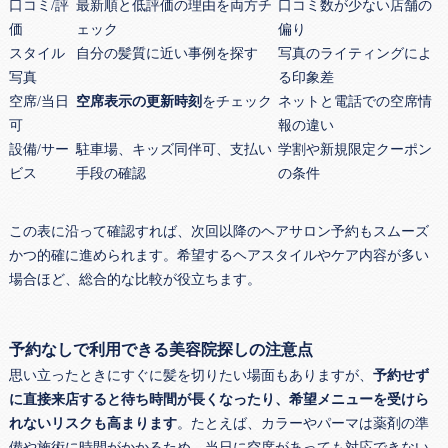
口コミ/評
最新順と低評価の理由を両方チ
口コミ数が少ない店舗の
価
ェック
偏り
スタイル
自分の髪質に近い事例を探す
写真のライティングによ
写真
る印象差
空席/当日
空席表示の更新時刻
をチェック
ネットと電話での空席情
可
報の違い
設備/サー
駐車場、キッズ同伴可、支払い
学割や新規限定クーポン
ビス
手段の確認
の条件
この表に沿って確認すれば、次回以降のヘアサロン予約もスムーズ
かつ的確に進められます。希望するヘアスタイルやケア内容が多い
場合ほど、総合的な比較が役立ちます。
予約なしで利用できる美容院探しの注意点
思い立ったときにすぐに髪を切りたい場面もありますが、
予約せず
に直接来店すると待ち時間が長くなったり、希望メニューを受けら
れないリスクも高まります
。たとえば、カラーやパーマは薬剤の準
備や施術に時間がかかるため、当日に空席があっても対応できない