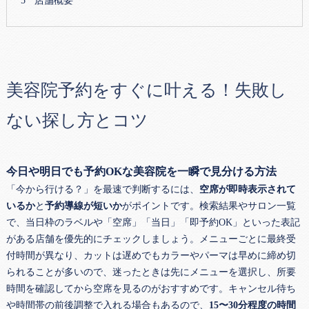
店舗概要
美容院予約をすぐに叶える！失敗し
ない探し方とコツ
今日や明日でも予約OKな美容院を一瞬で見分ける方法
「今から行ける？」を最速で判断するには、
空席が即時表示されて
いるか
と
予約導線が短いか
がポイントです。検索結果やサロン一覧
で、当日枠のラベルや「空席」「当日」「即予約OK」といった表記
がある店舗を優先的にチェックしましょう。メニューごとに最終受
付時間が異なり、カットは遅めでもカラーやパーマは早めに締め切
られることが多いので、迷ったときは先にメニューを選択し、所要
時間を確認してから空席を見るのがおすすめです。キャンセル待ち
や時間帯の前後調整で入れる場合もあるので、
15〜30分程度の時間