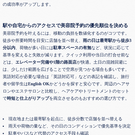
の成功率がアップします。
駅や自宅からのアクセスで美容院予約の優先順位を決める
美容院予約を叶えるには、移動の負担を数値化するのがコツです。
徒歩や所要時間を目安に店舗を並べ替え、
雨の日は最寄駅から徒歩3
分以内
、荷物が多い日には
駐車スペースの有無
など、状況に応じて
基準を変えると失敗が減ります。クイック利用や当日の打合せ前な
どは、
エレベーター完備や1階の路面店
が快適。土日の混雑回避に
は、少しだけ範囲を広げることで空席が見つかる場合も多いです。
英語対応が必要な場合は「英語対応可」などの表記を確認し、旅行
者や留学生は
English OK
かどうかを探すと安心です。周辺のヘアサ
ロンやエステサロンと比較し、ヘアケアやトリートメントのセット
で
時短と仕上がりアップ
を両立させるのもおすすめの選び方です。
現在地または最寄駅を起点に、徒歩分数で店舗を並べ替える
雨天や荷物の量など、その日のコンディションで優先基準を決定
駐車やバスなど代替のアクセス手段も確認