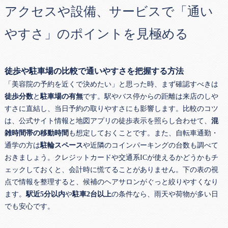
アクセスや設備、サービスで「通い
やすさ」のポイントを見極める
徒歩や駐車場の比較で通いやすさを把握する方法
「美容院の予約を近くで決めたい」と思った時、まず確認すべきは
徒歩分数
と
駐車場の有無
です。駅やバス停からの距離は来店のしや
すさに直結し、当日予約の取りやすさにも影響します。比較のコツ
は、公式サイト情報と地図アプリの徒歩表示を照らし合わせて、
混
雑時間帯の移動時間
も想定しておくことです。また、自転車通勤・
通学の方は
駐輪スペース
や近隣のコインパーキングの台数も調べて
おきましょう。クレジットカードや交通系ICが使えるかどうかもチ
ェックしておくと、会計時に慌てることがありません。下の表の視
点で情報を整理すると、候補のヘアサロンがぐっと絞りやすくなり
ます。
駅近5分以内
や
駐車2台以上
の条件なら、雨天や荷物が多い日
でも安心です。