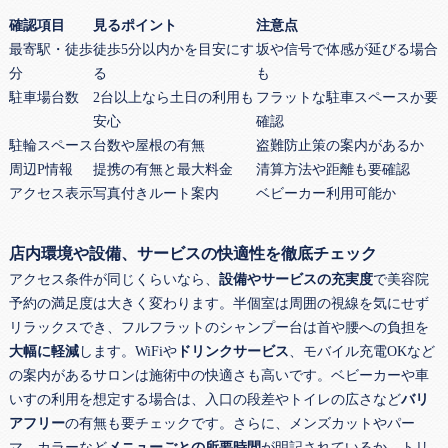
確認項目
見るポイント
注意点
最寄駅・徒歩
徒歩5分以内かを目安にす
坂や信号で体感が延びる場合
分
る
も
駐車場台数
2台以上なら土日の利用も
フラットな駐車スペースか要
安心
確認
駐輪スペース
台数や屋根の有無
盗難防止策の案内があるか
周辺P情報
提携の有無と最大料金
清算方法や距離も要確認
アクセス表示
写真付きルート案内
ベビーカー利用可能か
店内環境や設備、サービスの快適性を徹底チェック
アクセス条件が同じくらいなら、
設備やサービスの充実度
で美容院
予約の満足度は大きく変わります。半個室は周囲の視線を気にせず
リラックスでき、フルフラットのシャンプー台は首や腰への負担を
大幅に軽減
します。WiFiや
ドリンクサービス
、モバイル充電OKなど
の案内があるサロンは施術中の快適さも高いです。ベビーカーや車
いすの利用を想定する場合は、入口の段差やトイレの広さなど
バリ
アフリー
の有無も要チェックです。さらに、メンズカットやパー
マ、カラーなど
メニューごとの所要時間
が明記されているか、トリ