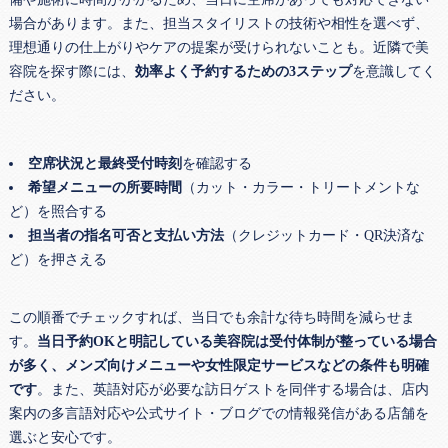
場合があります。また、担当スタイリストの技術や相性を選べず、
理想通りの仕上がりやケアの提案が受けられないことも。近隣で美
容院を探す際には、
効率よく予約するための3ステップ
を意識してく
ださい。
空席状況と最終受付時刻
を確認する
希望メニューの所要時間
（カット・カラー・トリートメントな
ど）を照合する
担当者の指名可否と支払い方法
（クレジットカード・QR決済な
ど）を押さえる
この順番でチェックすれば、当日でも余計な待ち時間を減らせま
す。
当日予約OKと明記している美容院は受付体制が整っている場合
が多く、メンズ向けメニューや女性限定サービスなどの条件も明確
です
。また、英語対応が必要な訪日ゲストを同伴する場合は、店内
案内の多言語対応や公式サイト・ブログでの情報発信がある店舗を
選ぶと安心です。