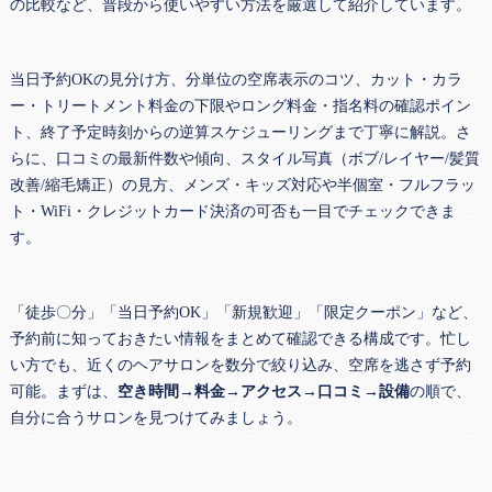
の比較など、普段から使いやすい方法を厳選して紹介しています。
当日予約OKの見分け方、分単位の空席表示のコツ、カット・カラ
ー・トリートメント料金の下限やロング料金・指名料の確認ポイン
ト、終了予定時刻からの逆算スケジューリングまで丁寧に解説。さ
らに、口コミの最新件数や傾向、スタイル写真（ボブ/レイヤー/髪質
改善/縮毛矯正）の見方、メンズ・キッズ対応や半個室・フルフラッ
ト・WiFi・クレジットカード決済の可否も一目でチェックできま
す。
「徒歩〇分」「当日予約OK」「新規歓迎」「限定クーポン」など、
予約前に知っておきたい情報をまとめて確認できる構成です。忙し
い方でも、近くのヘアサロンを数分で絞り込み、空席を逃さず予約
可能。まずは、
空き時間→料金→アクセス→口コミ→設備
の順で、
自分に合うサロンを見つけてみましょう。