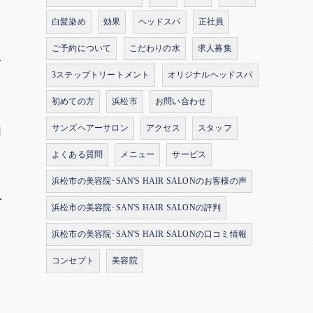
白髪染め
効果
ヘッドスパ
正社員
よ
ご予約について
こだわりの水
求人募集
合
3ステップトリートメント
オリジナルヘッドスパ
初めての方
浜松市
お問い合わせ
サンズヘアーサロン
アクセス
スタッフ
用
よくある質問
メニュー
サービス
浜松市の美容院･SAN'S HAIR SALONのお客様の声
方
浜松市の美容院･SAN'S HAIR SALONの評判
浜松市の美容院･SAN'S HAIR SALONの口コミ情報
コンセプト
美容院
ら
き