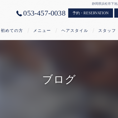
静岡県浜松市下池
053-457-0038
予約・RESERVATION
初めての方
メニュー
ヘアスタイル
スタッフ
こだわりの水
オリジナルヘッドスパ
集中補修コース
（COTA生オイルトリートメント＆
オリジナルヘッドスパ）
ブログ
オリジナルコスメ