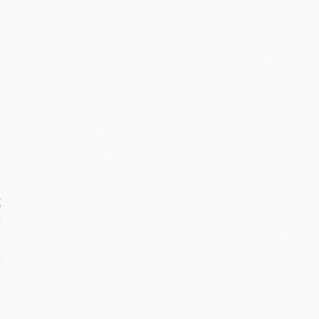
違
を
を