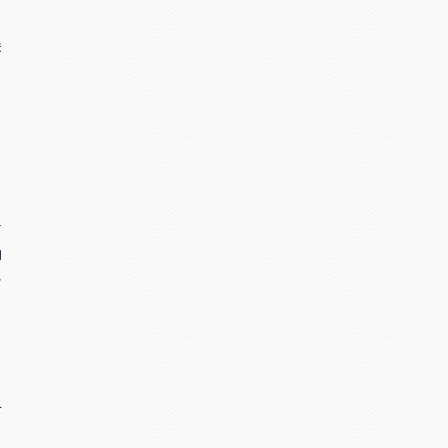
美
、
こ
テ
勤
シ
下