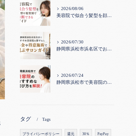
2026/08/06
美容院で似合う髪型を顔型や髪質別で診断できるガイド
2026/07/30
静岡県浜松市浜名区でおすすめ美容院を探すなら｜料金や得意施術で選ぶサロンガイド
2026/07/24
静岡県浜松市で美容院のおすすめな選び方を解説！
こ
タグ
Tags
部
プライバシーポリシー
還元
30％
PayPay